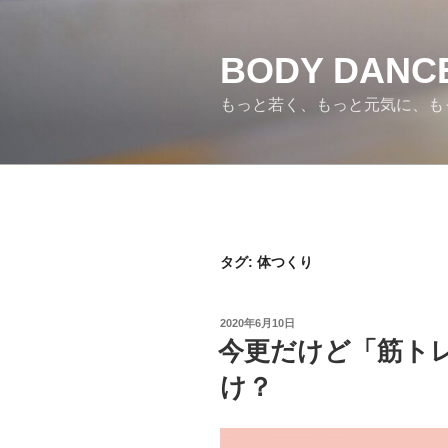
コ
ン
テ
BODY DAN
ン
もっと若く、もっと元気に、も
ツ
へ
ス
キ
ッ
プ
タグ:
体つくり
投
2020年6月10日
稿
今更だけど「筋ト
日:
け？