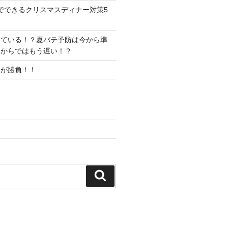
でできるクリスマスディナー対策5
っている！？夏バテ予防は今から準
てからではもう遅い！？
今が勝負！！
検
索